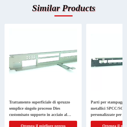
Similar Products
Trattamento superficiale di spruzzo
Parti per stampaggio
semplice singolo processo Dies
metallici SPCC/SG
customisato supporto in acciaio al
personalizzate per l'i
carbonio
piegatura di lamiere
Ottenga il migliore prezzo
Ottenga il mig