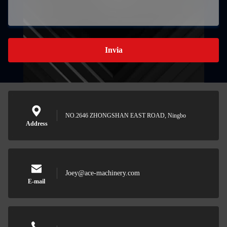
Invia
NO.2646 ZHONGSHAN EAST ROAD, Ningbo
Address
Joey@ace-machinery.com
E-mail