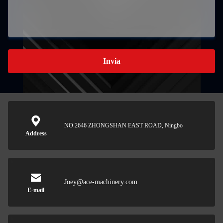
Invia
NO.2646 ZHONGSHAN EAST ROAD, Ningbo
Address
Joey@ace-machinery.com
E-mail