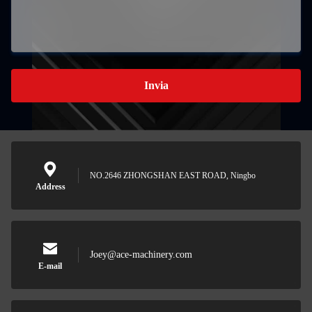
Invia
NO.2646 ZHONGSHAN EAST ROAD, Ningbo
Address
Joey@ace-machinery.com
E-mail