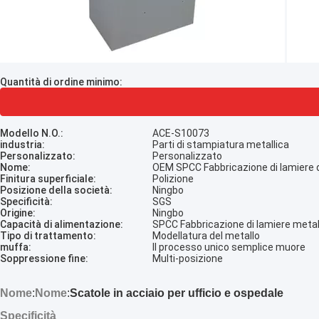
Quantità di ordine minimo:
Modello N.O.:
ACE-S10073
industria:
Parti di stampiatura metallica
Personalizzato:
Personalizzato
Nome:
OEM SPCC Fabbricazione di lamiere d
Finitura superficiale:
Polizione
Posizione della società:
Ningbo
Specificità:
SGS
Origine:
Ningbo
Capacità di alimentazione:
SPCC Fabbricazione di lamiere meta
Tipo di trattamento:
Modellatura del metallo
muffa:
Il processo unico semplice muore
Soppressione fine:
Multi-posizione
Nome
:
Nome
:
Scatole in acciaio per ufficio e ospedale
Specificità