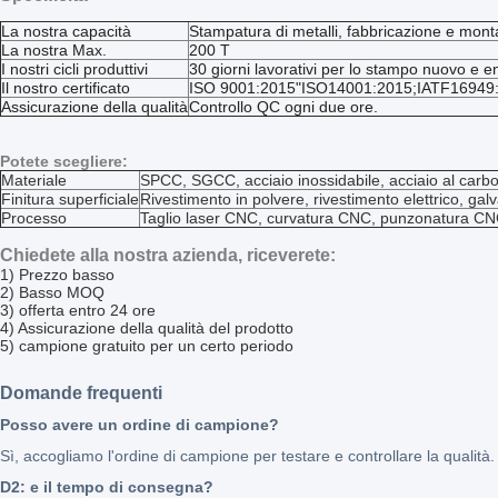
La nostra capacità
Stampatura di metalli, fabbricazione e monta
La nostra Max.
200 T
I nostri cicli produttivi
30 giorni lavorativi per lo stampo nuovo e en
Il nostro certificato
ISO 9001:2015"ISO14001:2015;IATF16949
Assicurazione della qualità
Controllo QC ogni due ore.
Potete scegliere:
Materiale
SPCC, SGCC, acciaio inossidabile, acciaio al carboni
Finitura superficiale
Rivestimento in polvere, rivestimento elettrico, gal
Processo
Taglio laser CNC, curvatura CNC, punzonatura CNC,
Chiedete alla nostra azienda, riceverete:
1) Prezzo basso
2) Basso MOQ
3) offerta entro 24 ore
4) Assicurazione della qualità del prodotto
5) campione gratuito per un certo periodo
Domande frequenti
Posso avere un ordine di campione?
Sì, accogliamo l'ordine di campione per testare e controllare la qualità.
D2: e il tempo di consegna?