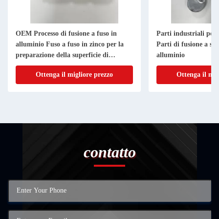
OEM Processo di fusione a fuso in
Parti industriali pe
alluminio Fuso a fuso in zinco per la
Parti di fusione a st
preparazione della superficie di
alluminio
deburring
Ottenga il migliore prezzo
Ottenga il mig
contatto