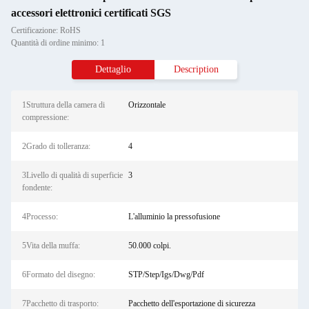
accessori elettronici certificati SGS
Certificazione: RoHS
Quantità di ordine minimo: 1
Dettaglio
Description
1Struttura della camera di
Orizzontale
compressione:
2Grado di tolleranza:
4
3Livello di qualità di superficie
3
fondente:
4Processo:
L'alluminio la pressofusione
5Vita della muffa:
50.000 colpi.
6Formato del disegno:
STP/Step/Igs/Dwg/Pdf
7Pacchetto di trasporto:
Pacchetto dell'esportazione di sicurezza