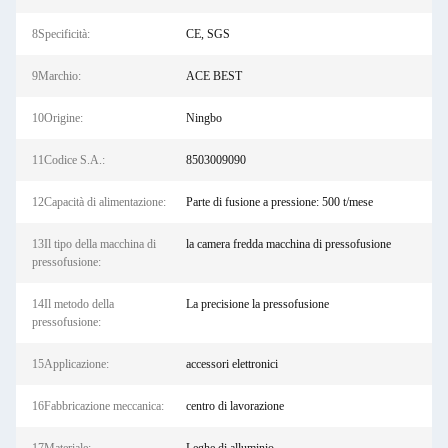
8Specificità:
CE, SGS
9Marchio:
ACE BEST
10Origine:
Ningbo
11Codice S.A.:
8503009090
12Capacità di alimentazione:
Parte di fusione a pressione: 500 t/mese
13Il tipo della macchina di
la camera fredda macchina di pressofusione
pressofusione:
14Il metodo della
La precisione la pressofusione
pressofusione:
15Applicazione:
accessori elettronici
16Fabbricazione meccanica:
centro di lavorazione