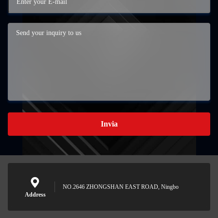
Invia
NO.2646 ZHONGSHAN EAST ROAD, Ningbo
Address