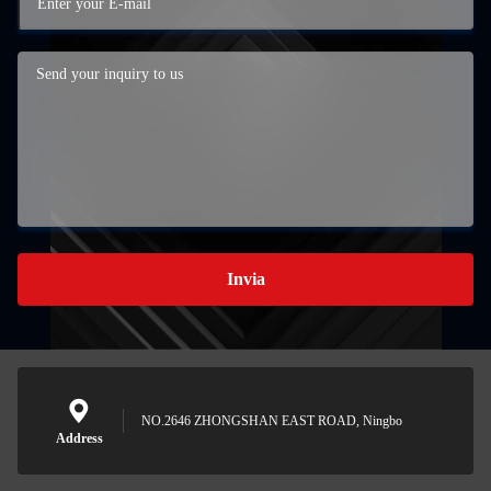
Invia
NO.2646 ZHONGSHAN EAST ROAD, Ningbo
Address