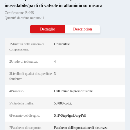
inossidabile/parti di valvole in alluminio su misura
Certificazione: RoHS
Quantità di ordine minimo: 1
Dettaglio
Description
1Struttura della camera di
Orizzontale
compressione:
2Grado di tolleranza:
4
3Livello di qualità di superficie
3
fondente:
4Processo:
L'alluminio la pressofusione
5Vita della muffa:
50.000 colpi.
6Formato del disegno:
STP/Step/Igs/Dwg/Pdf
7Pacchetto di trasporto:
Pacchetto dell'esportazione di sicurezza