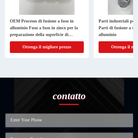
OEM Processo di fusione a fuso in
Parti industriali pe
alluminio Fuso a fuso in zinco per la
Parti di fusione a st
preparazione della superficie di
alluminio
deburring
Ottenga il migliore prezzo
Ottenga il mig
contatto