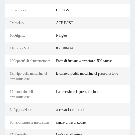
8Specificità:
CE, SGS
9Marchio:
ACE BEST
10Origine:
Ningbo
11Codice S.A.:
8503009090
12Capacità di alimentazione:
Parte di fusione a pressione: 500 t/mese
13Il tipo della macchina di
la camera fredda macchina di pressofusione
pressofusione:
14Il metodo della
La precisione la pressofusione
pressofusione:
15Applicazione:
accessori elettronici
16Fabbricazione meccanica:
centro di lavorazione