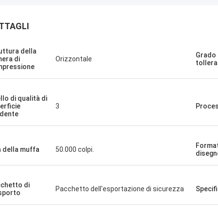
TTAGLI
uttura della
Grado 
era di
Orizzontale
toller
pressione
llo di qualità di
erficie
3
Proce
dente
Format
a della muffa
50.000 colpi.
disegn
chetto di
Pacchetto dell'esportazione di sicurezza
Specifi
sporto