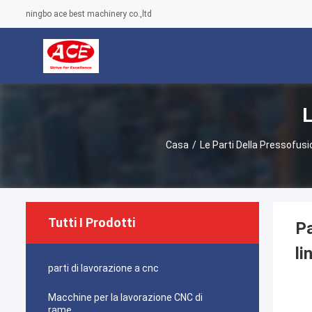
ningbo ace best machinery co.,ltd
L
Casa
/
Le Parti Della Pressofus
Tutti I Prodotti
Pa
li
parti di lavorazione a cnc
Macchine per la lavorazione CNC di
rame