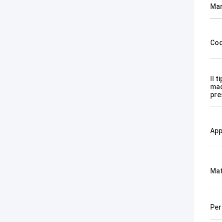
Mar
Cod
Il t
mac
pre
App
Mat
Per