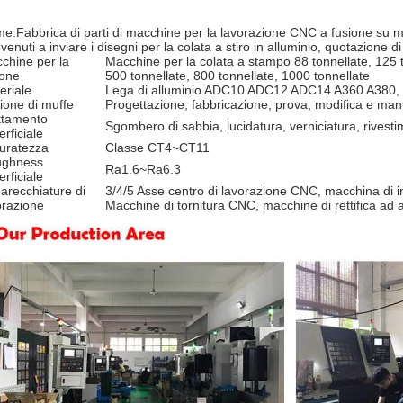
e:Fabbrica di parti di macchine per la lavorazione CNC a fusione su m
enuti a inviare i disegni per la colata a stiro in alluminio, quotazione di
chine per la
Macchine per la colata a stampo 88 tonnellate, 125 t
ione
500 tonnellate, 800 tonnellate, 1000 tonnellate
eriale
Lega di alluminio ADC10 ADC12 ADC14 A360 A380, l
ione di muffe
Progettazione, fabbricazione, prova, modifica e ma
ttamento
Sgombero di sabbia, lucidatura, verniciatura, rivest
rficiale
uratezza
Classe CT4~CT11
ghness
Ra1.6~Ra6.3
rficiale
arecchiature di
3/4/5 Asse centro di lavorazione CNC, macchina di 
orazione
Macchine di tornitura CNC, macchine di rettifica ad