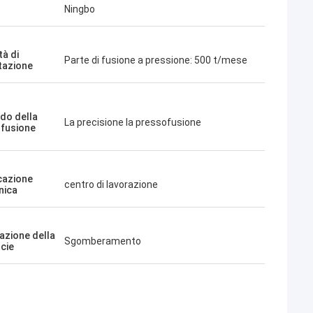
Ningbo
tà di
Parte di fusione a pressione: 500 t/mese
tazione
odo della
La precisione la pressofusione
fusione
cazione
centro di lavorazione
nica
azione della
Sgomberamento
icie