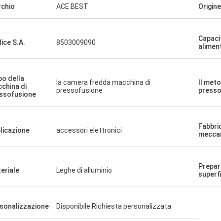
chio
ACE BEST
Origine
Capaci
ice S.A.
8503009090
alimen
ipo della
la camera fredda macchina di
Il met
china di
pressofusione
presso
ssofusione
Fabbri
licazione
accessori elettronici
mecca
Prepar
eriale
Leghe di alluminio
superf
sonalizzazione
Disponibile Richiesta personalizzata