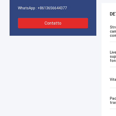
WhatsApp :
+8613656644377
DE
Contatto
Str
cam
com
Live
sup
fon
Vit
Pac
tra