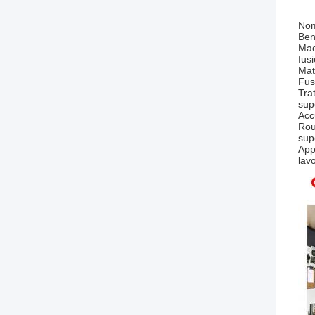
Nom
Benv
Mac
fus
Mat
Fus
Tra
supe
Acc
Rou
supe
App
lav