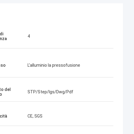
di
4
anza
sso
L'alluminio la pressofusione
o del
STP/Step/Igs/Dwg/Pdf
o
cità
CE, SGS