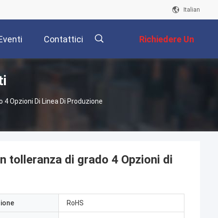
Italian
Eventi
Contattici
Richiedere Un
ti
Preventivo
描
 4 Opzioni Di Linea Di Produzione
述
 tolleranza di grado 4 Opzioni di
zione
RoHS