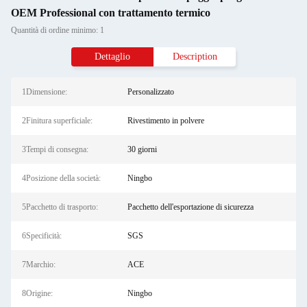
OEM Professional con trattamento termico
Quantità di ordine minimo: 1
Dettaglio
Description
1Dimensione:
Personalizzato
2Finitura superficiale:
Rivestimento in polvere
3Tempi di consegna:
30 giorni
4Posizione della società:
Ningbo
5Pacchetto di trasporto:
Pacchetto dell'esportazione di sicurezza
6Specificità:
SGS
7Marchio:
ACE
8Origine:
Ningbo