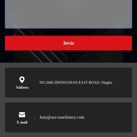
Invia
NO.2646 ZHONGSHAN EAST ROAD, Ningbo
Address
Joey@ace-machinery.com
E-mail